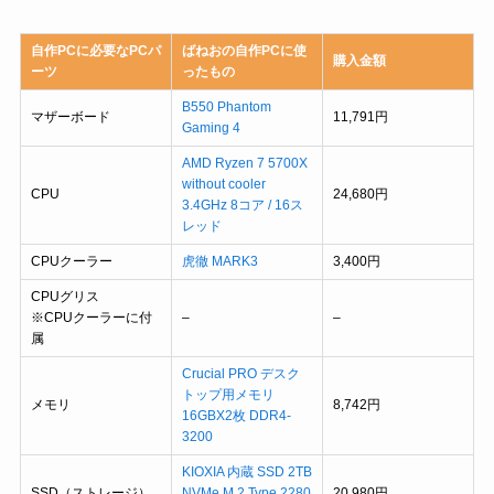
自作PCに必要なPCパ
ばねおの自作PCに使
購入金額
ーツ
ったもの
B550 Phantom
マザーボード
11,791円
Gaming 4
AMD Ryzen 7 5700X
without cooler
CPU
24,680円
3.4GHz 8コア / 16ス
レッド
CPUクーラー
虎徹 MARK3
3,400円
CPUグリス
※CPUクーラーに付
–
–
属
Crucial PRO デスク
トップ用メモリ
メモリ
8,742円
16GBX2枚 DDR4-
3200
KIOXIA 内蔵 SSD 2TB
SSD（ストレージ）
NVMe M.2 Type 2280
20,980円