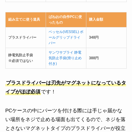
ばねおの自作PCに使
組み立てに使う道具
購入金額
ったもの
ベッセル(VESSEL) ボ
プラスドライバー
ールグリップドライ
348円
バー
サンワサプライ 静電
静電気防止手袋
気防止手袋(滑り止め
388円
※必須ではない
付き)
プラスドライバーは刃先がマグネットになっているタ
イプがほぼ必須
です！
PCケースの中にパーツを付ける際には手じゃ届かな
い場所をネジで止める場面も出てくるので、ネジを落
とさないマグネットタイプのプラスドライバーが役立