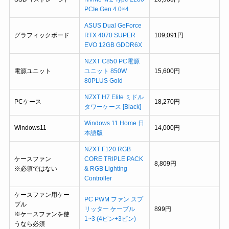
PCIe Gen 4.0×4
ASUS Dual GeForce
グラフィックボード
RTX 4070 SUPER
109,091円
EVO 12GB GDDR6X
NZXT C850 PC電源
電源ユニット
ユニット 850W
15,600円
80PLUS Gold
NZXT H7 Elite ミドル
PCケース
18,270円
タワーケース [Black]
Windows 11 Home 日
Windows11
14,000円
本語版
NZXT F120 RGB
ケースファン
CORE TRIPLE PACK
8,809円
※必須ではない
& RGB Lighting
Controller
ケースファン用ケー
PC PWM ファン スプ
ブル
リッター ケーブル
899円
※ケースファンを使
1~3 (4ピン+3ピン)
うなら必須