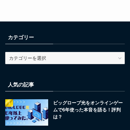
カテゴリー
カ
テ
ゴ
リ
ー
人気の記事
ビッグローブ光をオンラインゲー
ムで6年使った本音を語る！評判
は？